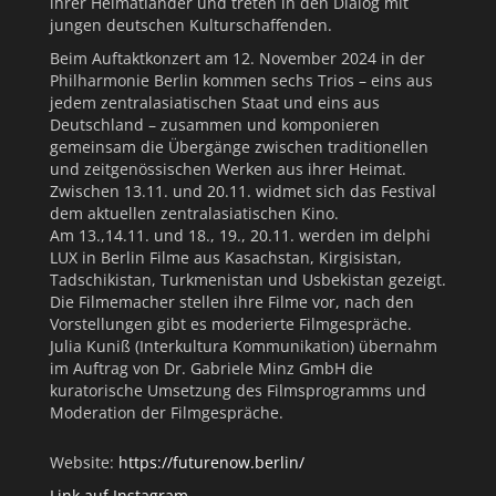
ihrer Heimatländer und treten in den Dialog mit
jungen deutschen Kulturschaffenden.
Beim Auftaktkonzert am 12. November 2024 in der
Philharmonie Berlin kommen sechs Trios – eins aus
jedem zentralasiatischen Staat und eins aus
Deutschland – zusammen und komponieren
gemeinsam die Übergänge zwischen traditionellen
und zeitgenössischen Werken aus ihrer Heimat.
Zwischen 13.11. und 20.11. widmet sich das Festival
dem aktuellen zentralasiatischen Kino.
Am 13.,14.11. und 18., 19., 20.11. werden im delphi
LUX in Berlin Filme aus Kasachstan, Kirgisistan,
Tadschikistan, Turkmenistan und Usbekistan gezeigt.
Die Filmemacher stellen ihre Filme vor, nach den
Vorstellungen gibt es moderierte Filmgespräche.
Julia Kuniß (Interkultura Kommunikation) übernahm
im Auftrag von Dr. Gabriele Minz GmbH die
kuratorische Umsetzung des Filmsprogramms und
Moderation der Filmgespräche.
Website:
https://futurenow.berlin/
Link auf Instagram