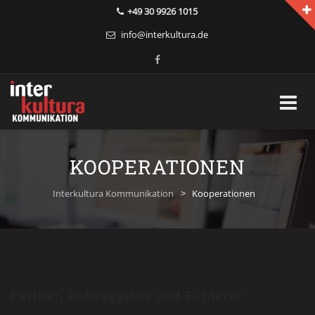
+49 30 9926 1015
info@interkultura.de
Skip
to
KOOPERATIONEN
content
Interkultura Kommunikation
>
Kooperationen
Partner, Auftraggeber und Förderer