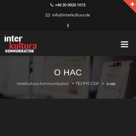
+49 30 9926 1015
info@interkultura.de
Skip
to
О НАС
content
Interkultura Kommunikation
>
ПО-РУССКИ
>
о нас